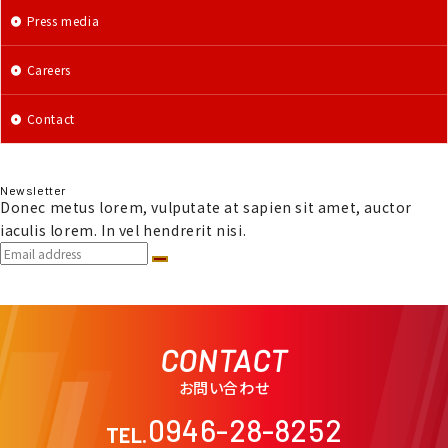
Press media
Careers
Contact
Newsletter
Donec metus lorem, vulputate at sapien sit amet, auctor
iaculis lorem. In vel hendrerit nisi.
CONTACT
お問い合わせ
0946-28-8252
TEL.