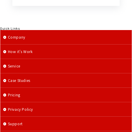
Quick Links
Company
How it’s Work
Service
Case Studies
Pricing
Privacy Policy
Support