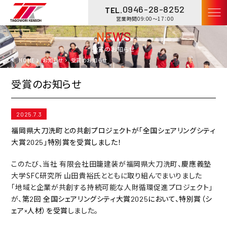
0946-28-8252
TEL.
営業時間09:00〜17：00
NEWS
受賞のお知らせ
HOME
お知らせ
受賞のお知らせ
受賞のお知らせ
2025.7.3
福岡県大刀洗町との共創プロジェクトが「全国シェアリングシティ
大賞2025」特別賞を受賞しました！
このたび、当社 有限会社田籠建装が福岡県大刀洗町、慶應義塾
大学SFC研究所 山田貴裕氏とともに取り組んでまいりました
「地域と企業が共創する持続可能な人財循環促進プロジェクト」
が、
第2回 全国シェアリングシティ大賞2025において、特別賞（シ
しました。
ェア×人材）を受賞