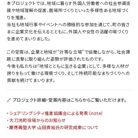
本プロジェクトでは、地域に暮らす外国人労働者への社会参画支
援や地域理解の促進、居場所づくりといった多様性ある地域づく
りを推進。
当社も地域行事やイベントへの積極的な参加を通じて、町の皆さ
まに企業文化を伝えるとともに、外国人や女性の活躍の場づくり
を進めてまいりました。
この受賞は、企業と地域が“対等な立場”で協働しながら、社会課
題に真摯に取り組んだ姿勢が評価されたものです。
今後も私たちは「地域とともに生きる企業」として、多様な人材が
誇りをもって働ける環境づくり、そして持続可能なまちづくりへの
貢献を続けてまいります。
🔗
プロジェクト詳細・受賞内容はこちらからご覧いただけます。
・
シェアリングシティ推進協議会による発表（note）
・
大刀洗町役場からのお知らせ
・
慶應義塾大学 山田貴裕氏の研究成果について