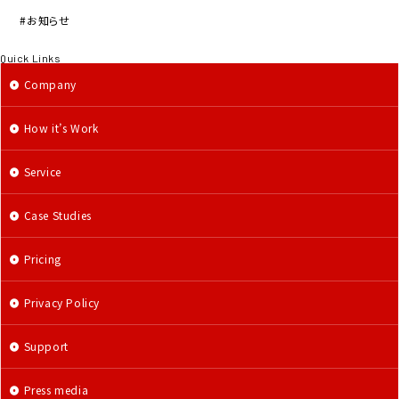
お知らせ
Quick Links
Company
How it’s Work
Service
Case Studies
Pricing
Privacy Policy
Support
Press media